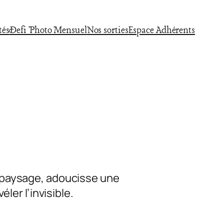
tés
Defi Photo Mensuel
Nos sorties
Espace Adhérents
un paysage, adoucisse une
er l’invisible.