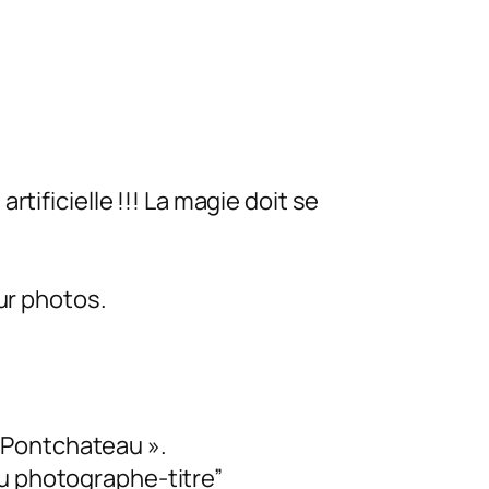
tificielle !!! La magie doit se
ur photos.
o Pontchateau ».
u photographe-titre”