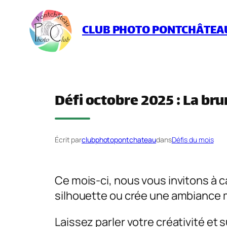
Aller
au
CLUB PHOTO PONTCHÂTEA
contenu
Défi octobre 2025 : La br
Écrit par
clubphotopontchateau
dans
Défis du mois
Ce mois-ci, nous vous invitons à c
silhouette ou crée une ambiance m
Laissez parler votre créativité e