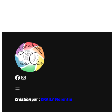
Facebook
clubphotopontchateau@gmail.com
Création
par :
DRAILY Florentin