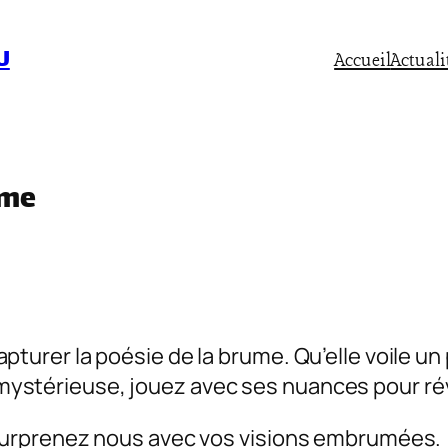
U
Accueil
Actuali
ume
apturer la poésie de la brume. Qu’elle voile 
ystérieuse, jouez avec ses nuances pour révél
t surprenez nous avec vos visions embrumées.