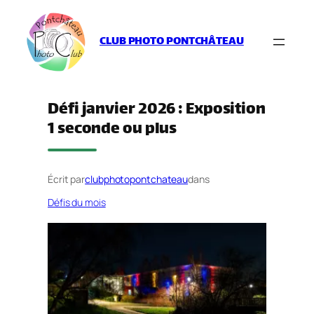
Aller
au
CLUB PHOTO PONTCHÂTEAU
contenu
Défi janvier 2026 : Exposition
1 seconde ou plus
Écrit par
clubphotopontchateau
dans
Défis du mois