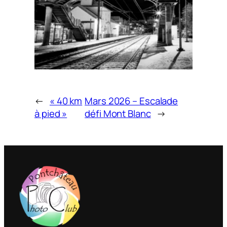
←
« 40 km
Mars 2026 – Escalade
à pied »
défi Mont Blanc
→