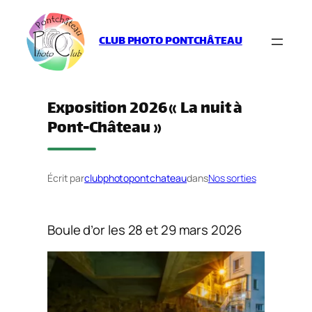
Aller
au
CLUB PHOTO PONTCHÂTEAU
contenu
Exposition 2026 « La nuit à
Pont-Château »
Écrit par
clubphotopontchateau
dans
Nos sorties
Boule d’or les 28 et 29 mars 2026