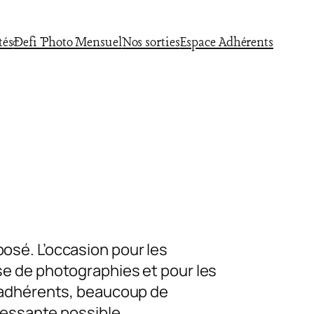
tés
Defi Photo Mensuel
Nos sorties
Espace Adhérents
osé. L’occasion pour les
se de photographies et pour les
x adhérents, beaucoup de
ressante possible.