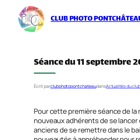
Aller
au
CLUB PHOTO PONTCHÂTEA
contenu
Séance du 11 septembre 2
Écrit par
clubphotopontchateau
dans
Actualités du clu
Pour cette première séance de la 
nouveaux adhérents de se lancer d
anciens de se remettre dans le ba
nouveautés à appréhender pour rend