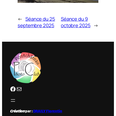
←
Séance du 25
Séance du 9
septembre 2025
octobre 2025
→
Facebook
clubphotopontchateau@gmail.com
Création
par :
DRAILY Florentin