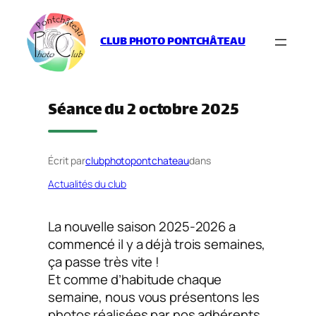
Aller
au
CLUB PHOTO PONTCHÂTEAU
contenu
Séance du 2 octobre 2025
Écrit par
clubphotopontchateau
dans
Actualités du club
La nouvelle saison 2025-2026 a
commencé il y a déjà trois semaines,
ça passe très vite !
Et comme d’habitude chaque
semaine, nous vous présentons les
photos réalisées par nos adhérents