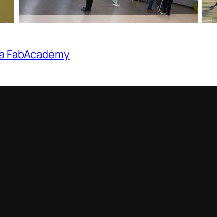
 la FabAcadémy