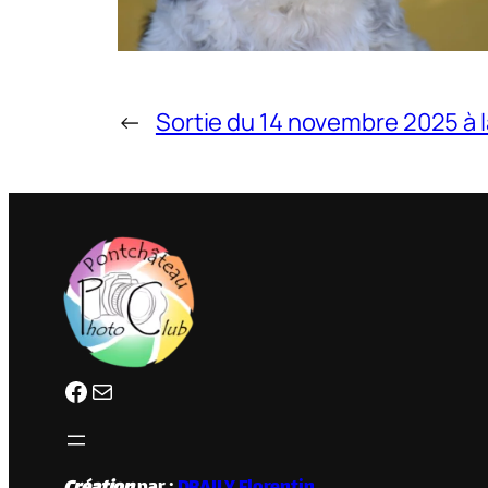
←
Sortie du 14 novembre 2025 à
Facebook
clubphotopontchateau@gmail.com