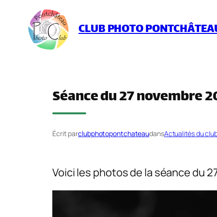
Aller
au
CLUB PHOTO PONTCHÂTEA
contenu
Séance du 27 novembre 2
Écrit par
clubphotopontchateau
dans
Actualités du clu
Voici les photos de la séance du 