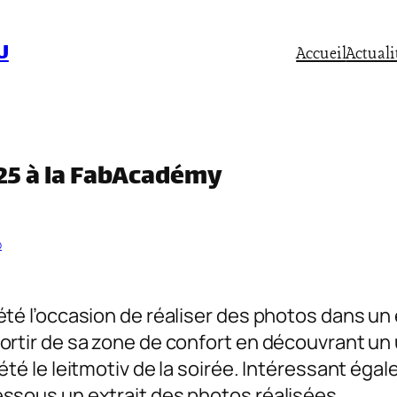
U
Accueil
Actuali
25 à la FabAcadémy
b
été l’occasion de réaliser des photos dans un
sortir de sa zone de confort en découvrant un
été le leitmotiv de la soirée. Intéressant éga
essous un extrait des photos réalisées.