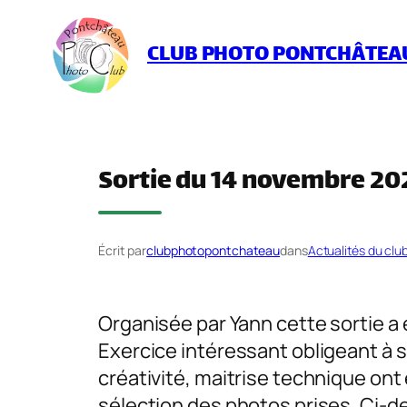
Aller
au
CLUB PHOTO PONTCHÂTEA
contenu
Sortie du 14 novembre 20
Écrit par
clubphotopontchateau
dans
Actualités du clu
Organisée par Yann cette sortie a 
Exercice intéressant obligeant à 
créativité, maitrise technique ont 
sélection des photos prises. Ci-d