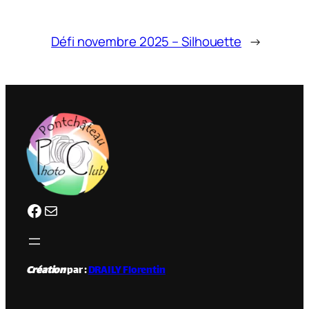
Défi novembre 2025 – Silhouette
→
Facebook
clubphotopontchateau@gmail.com
Création
par :
DRAILY Florentin