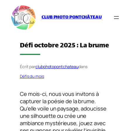
Aller
au
CLUB PHOTO PONTCHÂTEAU
contenu
Défi octobre 2025 : La brume
Écrit par
clubphotopontchateau
dans
Défis du mois
Ce mois-ci, nous vous invitons à
capturer la poésie de la brume.
Qu’elle voile un paysage, adoucisse
une silhouette ou crée une
ambiance mystérieuse, jouez avec
ses nuances pour révéler l’invisible.